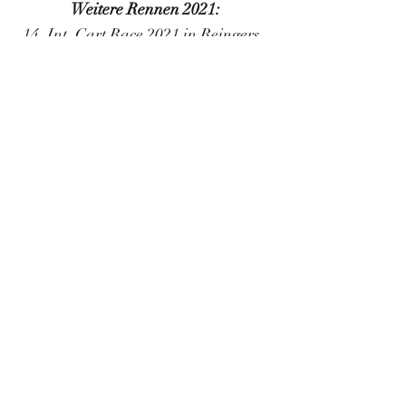
Weitere Rennen 2021:
14. Int. Cart Race 2021 in Reingers,
AUT
Sprint C: 1. Platz
Saison
2020/21
Wegen Corona fanden leider keine
Rennen statt.