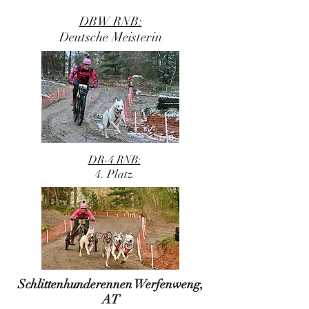
DBW RNB:
eutsche Meisterin
D
DR-4 RNB:
. Platz
4
Schlittenhunderennen Werfenweng,
AT